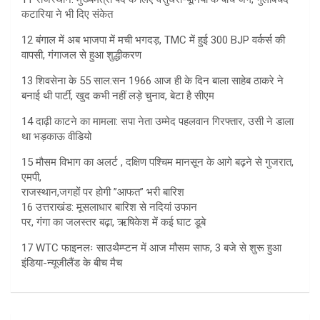
कटारिया ने भी दिए संकेत
12 बंगाल में अब भाजपा में मची भगदड़, TMC में हुई 300 BJP वर्कर्स की
वापसी, गंगाजल से हुआ शुद्धीकरण
13 शिवसेना के 55 साल:सन 1966 आज ही के दिन बाला साहेब ठाकरे ने
बनाई थी पार्टी, खुद कभी नहीं लड़े चुनाव, बेटा है सीएम
14 दाढ़ी काटने का मामला: सपा नेता उम्मेद पहलवान गिरफ्तार, उसी ने डाला
था भड़काऊ वीडियो
15 मौसम विभाग का अलर्ट , दक्षिण पश्चिम मानसून के आगे बढ़ने से गुजरात,
एमपी,
राजस्थान,जगहों पर होगी ”आफत” भरी बारिश
16 उत्तराखंड: मूसलाधार बारिश से नदियां उफान
पर, गंगा का जलस्तर बढ़ा, ऋषिकेश में कई घाट डूबे
17 WTC फाइनलः साउथैम्प्टन में आज मौसम साफ, 3 बजे से शुरू हुआ
इंडिया-न्यूजीलैंड के बीच मैच