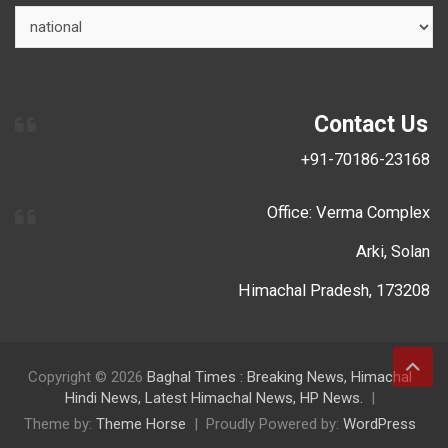
Contact Us
+91-70186-23168
Office: Verma Complex
Arki, Solan
Himachal Pradesh, 173208
Copyright © 2026
Baghal Times : Breaking News, Himachal
Hindi News, Latest Himachal News, HP News.
Theme by:
Theme Horse
Proudly Powered by:
WordPress