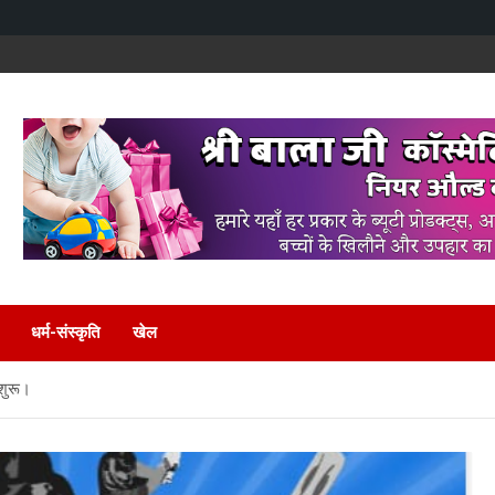
धर्म-संस्कृति
खेल
 शुरू।