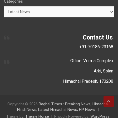
Categories
Contact Us
+91-70186-23168
Office: Verma Complex
Arki, Solan
Himachal Pradesh, 173208
Copyright © 2026
Baghal Times : Breaking News, Himachal
Hindi News, Latest Himachal News, HP News.
Theme by:
Theme Horse
Proudly Powered by:
WordPress