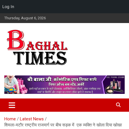
Log In
Skip
Thursday, August 6, 2026
to
content
Baghal Times Provides The Latest Hindi News, Stock Market,
Baghal Times : Breaking News,
Financial And Business News, Sports, Automobile, Entertainment,
Himachal Hindi News, Latest
Latest Gadget News, Lifestyle, Health, And Latest Updates From
Around The World.
Himachal News, HP News.
Home
Latest News
शिमला-मटौर राष्ट्रीय राजमार्ग पर बीच सड़क में एक व्यक्ति ने खोला दिया खोखा