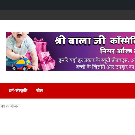
धर्म-संस्कृति
खेल
िविर का आयोजन