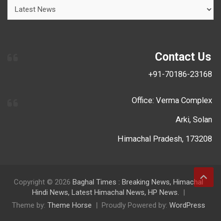
Contact Us
+91-70186-23168
Office: Verma Complex
Arki, Solan
Himachal Pradesh, 173208
Copyright © 2026
Baghal Times : Breaking News, Himachal
Hindi News, Latest Himachal News, HP News.
Theme by:
Theme Horse
Proudly Powered by:
WordPress