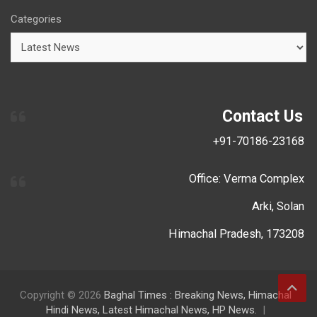
Categories
Contact Us
+91-70186-23168
Office: Verma Complex
Arki, Solan
Himachal Pradesh, 173208
Copyright © 2026
Baghal Times : Breaking News, Himachal
Hindi News, Latest Himachal News, HP News.