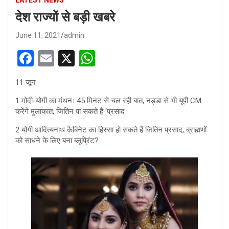
देश राज्यों से बड़ी खबरे
June 11, 2021
admin
F
E
X
W
a
m
h
11 जून
ce
ail
at
1 मोदी-योगी का मंथनः 45 मिनट से चल रही बात, नड्डा से भी यूपी CM
b
s
करेंगे मुलाकात; जितिन पा सकते हैं ‘प्रसाद
o
A
2 योगी आदित्यनाथ कैबिनेट का हिस्सा हो सकते हैं जितिन प्रसाद, ब्राह्मणों
o
p
को साधने के लिए बना ब्लूप्रिंट?
k
p