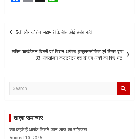
a
m
h
ce
ail
at
b
s
Post
5जी और कोरोना महामारी के बीच कोई संबंध नहीं
o
A
navigation
o
p
शक्ति फाउंडेशन दिल्ली एवं मिशन अगेंस्ट ट्यूबरक्लोसिस एवं कैंसर द्वारा
k
p
33 ऑक्सीजन कंसंट्रेटर एस डी एम अर्की को किए भेंट
S
e
a
r
c
ताज़ा समाचार
h
क्या कहते हैं आपके सितारे जानें आज का राशिफल
August 10, 2026