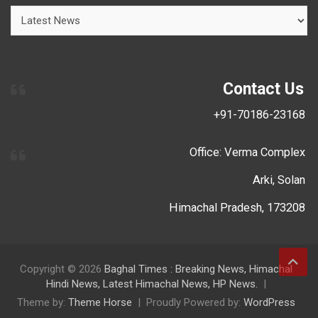
Contact Us
+91-70186-23168
Office: Verma Complex
Arki, Solan
Himachal Pradesh, 173208
Copyright © 2026
Baghal Times : Breaking News, Himachal
Hindi News, Latest Himachal News, HP News.
Theme by:
Theme Horse
Proudly Powered by:
WordPress