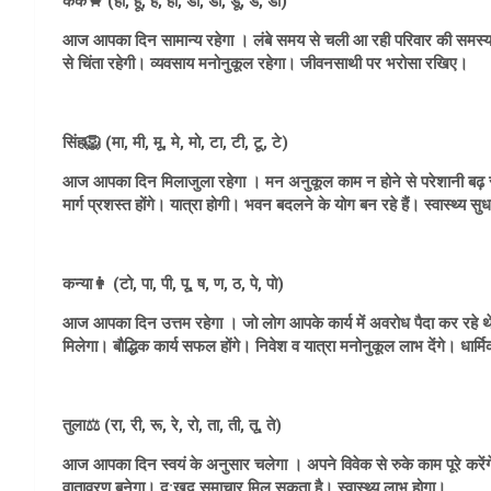
कर्क🦀 (ही, हू, हे, हो, डा, डी, डू, डे, डो)
आज आपका दिन सामान्य रहेगा । लंबे समय से चली आ रही परिवार की समस्या द
से चिंता रहेगी। व्यवसाय मनोनुकूल रहेगा। जीवनसाथी पर भरोसा रखिए।
सिंह🦁 (मा, मी, मू, मे, मो, टा, टी, टू, टे)
आज आपका दिन मिलाजुला रहेगा । मन अनुकूल काम न होने से परेशानी बढ़ सकती 
मार्ग प्रशस्त होंगे। यात्रा होगी। भवन बदलने के योग बन रहे हैं। स्वास्थ्य सु
कन्या👩 (टो, पा, पी, पू, ष, ण, ठ, पे, पो)
आज आपका दिन उत्तम रहेगा । जो लोग आपके कार्य में अवरोध पैदा कर रहे थे,
मिलेगा। बौद्धिक कार्य सफल होंगे। निवेश व यात्रा मनोनुकूल लाभ देंगे। धार्मिक
तुला⚖️ (रा, री, रू, रे, रो, ता, ती, तू, ते)
आज आपका दिन स्वयं के अनुसार चलेगा । अपने विवेक से रुके काम पूरे करेंग
वातावरण बनेगा। दु:खद समाचार मिल सकता है। स्वास्थ्य लाभ होगा।