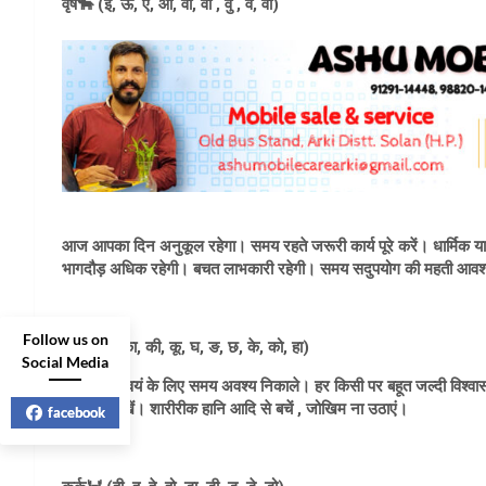
वृष🐂 (ई, ऊ, ए, ओ, वा, वी , वु , वे, वो)
आज आपका दिन अनुकूल रहेगा। समय रहते जरूरी कार्य पूरे करें। धार्मिक या
भागदौड़ अधिक रहेगी। बचत लाभकारी रहेगी। समय सदुपयोग की महती आवश्यक
Follow us on
मिथुन👫 (का, की, कू, घ, ङ, छ, के, को, हा)
Social Media
आज आप स्वयं के लिए समय अवश्य निकाले। हर किसी पर बहूत जल्दी विश्वास न
नियंत्रण रखें। शारीरीक हानि आदि से बचें , जोखिम ना उठाएं।
facebook