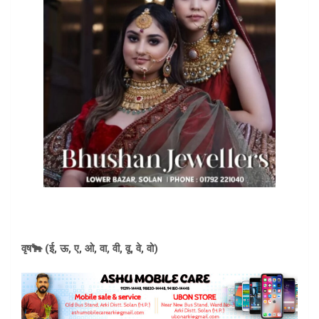
वृष🐂 (ई, ऊ, ए, ओ, वा, वी, वू, वे, वो)