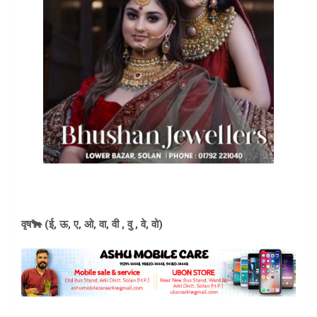
वृष🐂 (ई, ऊ, ए, ओ, वा, वी , वु , वे, वो)