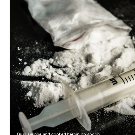
HP News.
Drug syringe and cooked heroin on spoon