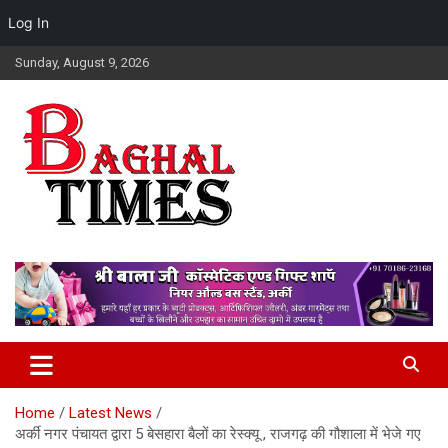
Log In
Skip
Sunday, August 9, 2026
to
content
Baghal Times Provides The Latest Hindi News, Stock Market,
Baghal Times : Breaking News,
Financial And Business News, Sports, Automobile, Entertainment,
Himachal Hindi News, Latest
Latest Gadget News, Lifestyle, Health, And Latest Updates From
Around The World.
Himachal News, HP News.
Home
Latest News
अर्की नगर पंचायत द्वारा 5 बेसहारा बैलों का रेस्क्यू , राजगढ़ की गौशाला में भेजे गए