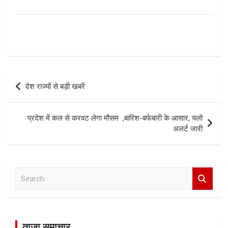
Post
देश राज्यों से बड़ी खबरें
navigation
प्रदेश में कल से करवट लेगा मौसम ,बारिश-बर्फबारी के आसार, यलो
अलर्ट जारी
S
e
a
r
c
ताज़ा समाचार
h