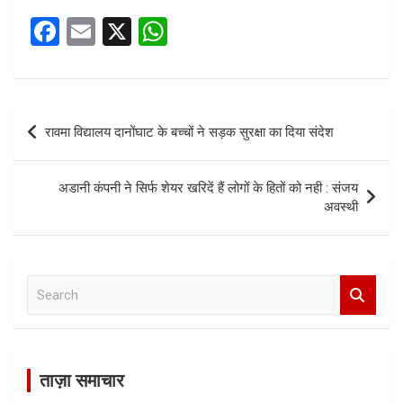
F
E
X
W
a
m
h
ce
ail
at
b
s
Post
रावमा विद्यालय दानोंघाट के बच्चों ने सड़क सुरक्षा का दिया संदेश
o
A
navigation
o
p
अडानी कंपनी ने सिर्फ शेयर खरिदें हैं लोगों के हितों को नही : संजय
k
p
अवस्थी
S
e
a
r
c
ताज़ा समाचार
h