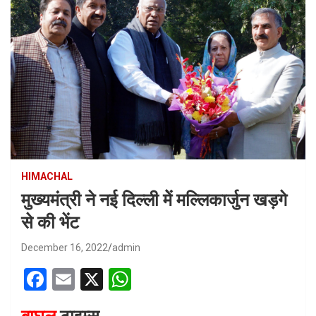
HIMACHAL
मुख्यमंत्री ने नई दिल्ली मेें मल्लिकार्जुन खड़गे
से की भेंट
December 16, 2022
admin
F
E
X
W
a
m
h