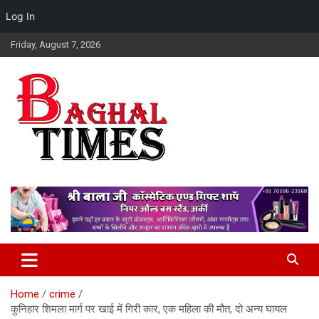
Log In
Skip
Friday, August 7, 2026
to
content
Baghal Times Provides The Latest Hindi News, Stock Market,
Baghal Times : Breaking News,
Financial And Business News, Sports, Automobile, Entertainment,
Himachal Hindi News, Latest
Latest Gadget News, Lifestyle, Health, And Latest Updates From
Around The World.
Himachal News, HP News.
Home
crime
कुनिहार शिमला मार्ग पर खाई में गिरी कार, एक महिला की मौत, दो अन्य घायल