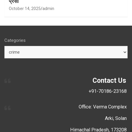
प्रसा
October 14, 2025
admin
Categories
Contact Us
+91-70186-23168
Office: Verma Complex
Arki, Solan
Himachal Pradesh, 173208