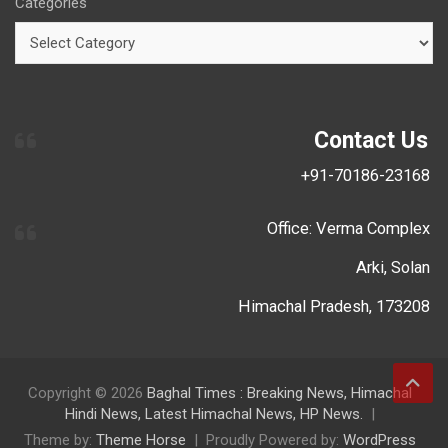
Categories
Contact Us
+91-70186-23168
Office: Verma Complex
Arki, Solan
Himachal Pradesh, 173208
Copyright © 2026
Baghal Times : Breaking News, Himachal
Hindi News, Latest Himachal News, HP News.
Theme by:
Theme Horse
Proudly Powered by:
WordPress