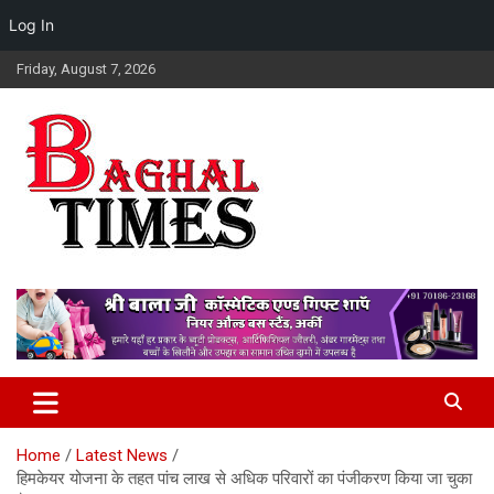
Log In
Skip
Friday, August 7, 2026
to
content
Baghal Times Provides The Latest Hindi News, Stock Market,
Baghal Times : Breaking News,
Financial And Business News, Sports, Automobile, Entertainment,
Himachal Hindi News, Latest
Latest Gadget News, Lifestyle, Health, And Latest Updates From
Around The World.
Himachal News, HP News.
Home
Latest News
हिमकेयर योजना के तहत पांच लाख से अधिक परिवारों का पंजीकरण किया जा चुका