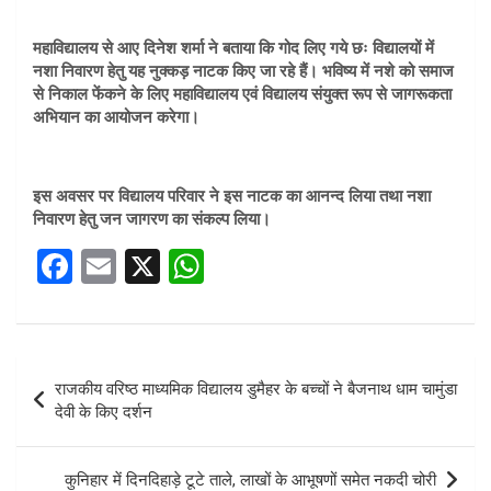
महाविद्यालय से आए दिनेश शर्मा ने बताया कि गोद लिए गये छः विद्यालयों में
नशा निवारण हेतु यह नुक्कड़ नाटक किए जा रहे हैं। भविष्य में नशे को समाज
से निकाल फेंकने के लिए महाविद्यालय एवं विद्यालय संयुक्त रूप से जागरूकता
अभियान का आयोजन करेगा।
इस अवसर पर विद्यालय परिवार ने इस नाटक का आनन्द लिया तथा नशा
निवारण हेतु जन जागरण का संकल्प लिया।
F
E
X
W
a
m
h
ce
ail
at
b
s
Post
राजकीय वरिष्ठ माध्यमिक विद्यालय डुमैहर के बच्चों ने बैजनाथ धाम चामुंडा
o
A
navigation
देवी के किए दर्शन
o
p
k
p
कुनिहार में दिनदिहाड़े टूटे ताले, लाखों के आभूषणों समेत नकदी चोरी