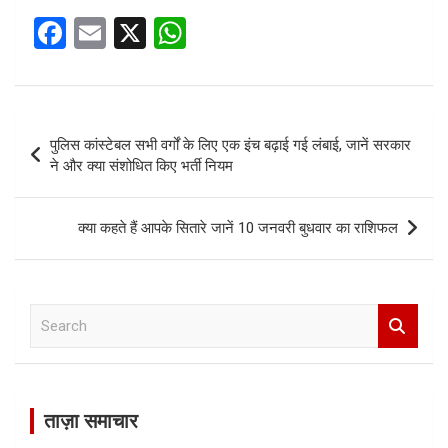
F
E
X
W
a
m
h
ce
ail
at
b
s
Post
पुलिस कांस्टेबल सभी वर्गों के लिए एक इंच बढ़ाई गई लंबाई, जानें सरकार
o
A
navigation
ने और क्या संशोधित किए भर्ती नियम
o
p
k
p
क्या कहते हैं आपके सितारे जानें 10 जनवरी बुधवार का राशिफल
S
e
a
r
c
ताज़ा समाचार
h