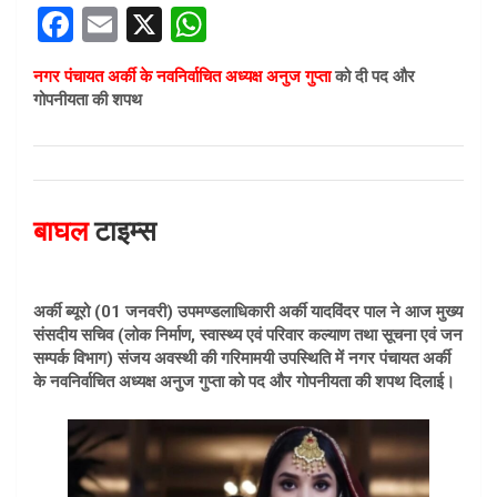
F
E
X
W
a
m
h
नगर पंचायत अर्की के नवनिर्वाचित अध्यक्ष अनुज गुप्ता
को दी पद और
ce
ail
at
गोपनीयता की शपथ
b
s
o
A
o
p
बाघल
टाइम्स
k
p
अर्की ब्यूरो (01 जनवरी) उपमण्डलाधिकारी अर्की यादविंदर पाल ने आज मुख्य
संसदीय सचिव (लोक निर्माण, स्वास्थ्य एवं परिवार कल्याण तथा सूचना एवं जन
सम्पर्क विभाग) संजय अवस्थी की गरिमामयी उपस्थिति में नगर पंचायत अर्की
के नवनिर्वाचित अध्यक्ष अनुज गुप्ता को पद और गोपनीयता की शपथ दिलाई।