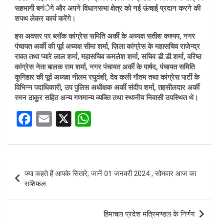
सहभागी बनंेगे और अपने विधानसभा क्षेत्र को नई ऊंचाई प्रदान करने की
शपथ लेकर कार्य करेंगे।
इस अवसर पर ब्लॉक कांग्रेस समिति अर्की के अध्यक्ष सतीश कश्यप, नगर
पंचायत अर्की की पूर्व अध्यक्ष सीमा शर्मा, ज़िला कांग्रेस के महासचिव राजेन्द्र
रावत तथा प्यारे लाल शर्मा, महासचिव कमलेश शर्मा, सचिव डी.डी.शर्मा, वरिष्ठ
कांग्रेस नेता बालक राम शर्मा, नगर पंचायत अर्की के पार्षद, पंचायत समिति
कुनिहार की पूर्व अध्यक्ष नीलम रघुवंशी, देव कली गौतम तथा कांग्रेस पार्टी के
विभिन्न पदाधिकारी, उप पुलिस अधीक्षक अर्की संदीप शर्मा, तहसीलदार अर्की
रमन ठाकुर सहित अन्य गणमान्य व्यक्ति तथा स्थानीय निवासी उपस्थित थे।
F
E
X
W
a
m
h
ce
ail
at
b
s
Post
क्या कहते हैं आपके सितारे, जानें 01 जनवरी 2024 , सोमवार आज का
o
A
navigation
राशिफल
o
p
k
p
हिमाचल प्रदेश मंत्रिमण्डल के निर्णय