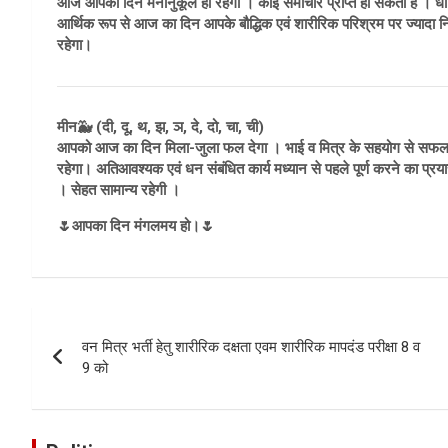
आज आपका दिन मनोनुकूल ही रहेगा । कोई समाचार प्राप्त हो सकता है । धार्म
आर्थिक रूप से आज का दिन आपके बौद्धिक एवं शारीरिक परिश्रम पर ज्यादा न
रहेगा।
मीन🐳 (दी, दू, थ, झ, ञ, दे, दो, चा, ची)
आपको आज का दिन मिला-जुला फल देगा । भाई व मित्र के सहयोग से सफलता मिल
रहेगा। अतिआवश्यक एवं धन संबंधित कार्य मध्यान से पहले पूर्ण करने का प्रयास
। सेहत सामान्य रहेगी ।
🌷आपका दिन मंगलमय हो।🌷
Post
वन मित्र भर्ती हेतु शारीरिक दक्षता एवम शारीरिक मापदंड परीक्षा 8 व
navigation
9 को