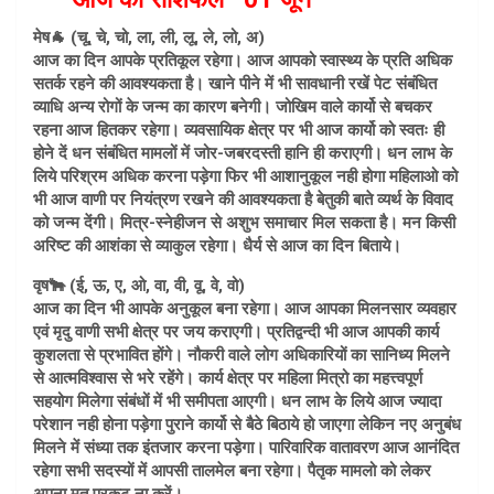
ce
ail
at
मेष🐐 (चू, चे, चो, ला, ली, लू, ले, लो, अ)
b
s
आज का दिन आपके प्रतिकूल रहेगा। आज आपको स्वास्थ्य के प्रति अधिक
o
A
सतर्क रहने की आवश्यकता है। खाने पीने में भी सावधानी रखें पेट संबंधित
व्याधि अन्य रोगों के जन्म का कारण बनेगी। जोखिम वाले कार्यो से बचकर
o
p
रहना आज हितकर रहेगा। व्यवसायिक क्षेत्र पर भी आज कार्यो को स्वतः ही
k
p
होने दें धन संबंधित मामलों में जोर-जबरदस्ती हानि ही कराएगी। धन लाभ के
लिये परिश्रम अधिक करना पड़ेगा फिर भी आशानुकूल नही होगा महिलाओ को
भी आज वाणी पर नियंत्रण रखने की आवश्यकता है बेतुकी बाते व्यर्थ के विवाद
को जन्म देंगी। मित्र-स्नेहीजन से अशुभ समाचार मिल सकता है। मन किसी
अरिष्ट की आशंका से व्याकुल रहेगा। धैर्य से आज का दिन बिताये।
वृष🐂 (ई, ऊ, ए, ओ, वा, वी, वू, वे, वो)
आज का दिन भी आपके अनुकूल बना रहेगा। आज आपका मिलनसार व्यवहार
एवं मृदु वाणी सभी क्षेत्र पर जय कराएगी। प्रतिद्वन्दी भी आज आपकी कार्य
कुशलता से प्रभावित होंगे। नौकरी वाले लोग अधिकारियों का सानिध्य मिलने
से आत्मविश्वास से भरे रहेंगे। कार्य क्षेत्र पर महिला मित्रो का महत्त्वपूर्ण
सहयोग मिलेगा संबंधों में भी समीपता आएगी। धन लाभ के लिये आज ज्यादा
परेशान नही होना पड़ेगा पुराने कार्यो से बैठे बिठाये हो जाएगा लेकिन नए अनुबंध
मिलने में संध्या तक इंतजार करना पड़ेगा। पारिवारिक वातावरण आज आनंदित
रहेगा सभी सदस्यों में आपसी तालमेल बना रहेगा। पैतृक मामलो को लेकर