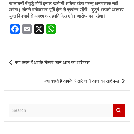
के साधनों में वृद्धि होगी इनपर खर्च भी अधिक रहेगा परन्तु अनावश्यक नही
लगेगा। संताने मनोकामना पूर्ति होने से प्रसंन्न रहेंगी। बुजुर्ग आपको आडम्बर
युक्त दिनचार्य से अवश्य असहमति दिखाएंगे। आरोग्य बना रहेगा।
F
E
X
W
a
m
h
ce
ail
at
b
s
Post
क्या कहते हैं आपके सितारे जानें आज का राशिफल
o
A
navigation
o
p
क्या कहते हैं आपके सितारे जानें आज का राशिफल
k
p
S
e
a
r
c