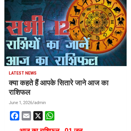
LATEST NEWS
क्या कहते हैं आपके सितारे जाने आज का
राशिफल
June 1, 2026
admin
F
E
X
W
a
m
h
आज का राशिफल 01 जून