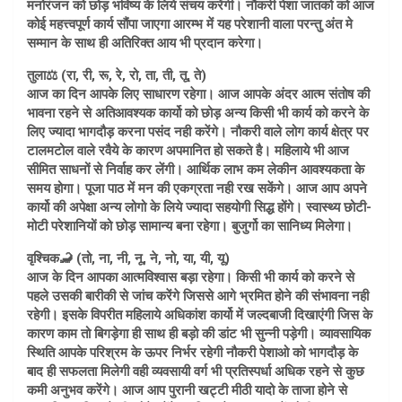
मनोरंजन को छोड़ भविष्य के लिये संचय करेंगी। नौकरी पेशा जातको को आज
कोई महत्त्वपूर्ण कार्य सौंपा जाएगा आरम्भ में यह परेशानी वाला परन्तु अंत मे
सम्मान के साथ ही अतिरिक्त आय भी प्रदान करेगा।
तुला⚖️ (रा, री, रू, रे, रो, ता, ती, तू, ते)
आज का दिन आपके लिए साधारण रहेगा। आज आपके अंदर आत्म संतोष की
भावना रहने से अतिआवश्यक कार्यो को छोड़ अन्य किसी भी कार्य को करने के
लिए ज्यादा भागदौड़ करना पसंद नही करेंगे। नौकरी वाले लोग कार्य क्षेत्र पर
टालमटोल वाले रवैये के कारण अपमानित हो सकते है। महिलाये भी आज
सीमित साधनों से निर्वाह कर लेंगी। आर्थिक लाभ कम लेकीन आवश्यकता के
समय होगा। पूजा पाठ में मन की एकग्रता नही रख सकेंगे। आज आप अपने
कार्यो की अपेक्षा अन्य लोगो के लिये ज्यादा सहयोगी सिद्ध होंगे। स्वास्थ्य छोटी-
मोटी परेशानियों को छोड़ सामान्य बना रहेगा। बुजुर्गो का सानिध्य मिलेगा।
वृश्चिक🦂 (तो, ना, नी, नू, ने, नो, या, यी, यू)
आज के दिन आपका आत्मविश्वास बड़ा रहेगा। किसी भी कार्य को करने से
पहले उसकी बारीकी से जांच करेंगे जिससे आगे भ्रमित होने की संभावना नही
रहेगी। इसके विपरीत महिलाये अधिकांश कार्यो में जल्दबाजी दिखाएंगी जिस के
कारण काम तो बिगड़ेगा ही साथ ही बड़ो की डांट भी सुन्नी पड़ेगी। व्यावसायिक
स्थिति आपके परिश्रम के ऊपर निर्भर रहेगी नौकरी पेशाओ को भागदौड़ के
बाद ही सफलता मिलेगी वही व्यवसायी वर्ग भी प्रतिस्पर्धा अधिक रहने से कुछ
कमी अनुभव करेंगे। आज आप पुरानी खट्टी मीठी यादो के ताजा होने से