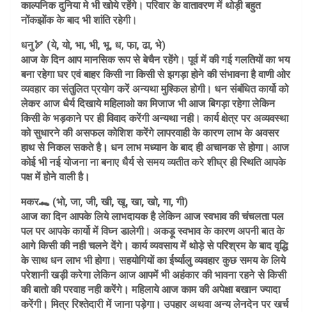
काल्पनिक दुनिया मे भी खोये रहेंगे। परिवार के वातावरण में थोड़ी बहुत
नोंकझोंक के बाद भी शांति रहेगी।
धनु🏹 (ये, यो, भा, भी, भू, ध, फा, ढा, भे)
आज के दिन आप मानसिक रूप से बेचैन रहेंगे। पूर्व में की गई गलतियों का भय
बना रहेगा घर एवं बाहर किसी ना किसी से झगड़ा होने की संभावना है वाणी ओर
व्यवहार का संतुलित प्रयोग करें अन्यथा मुश्किल होगी। धन संबंधित कार्यो को
लेकर आज धैर्य दिखाये महिलाओ का मिजाज भी आज बिगड़ा रहेगा लेकिन
किसी के भड़काने पर ही विवाद करेंगी अन्यथा नही। कार्य क्षेत्र पर अव्यवस्था
को सुधारने की असफल कोशिश करेंगे लापरवाही के कारण लाभ के अवसर
हाथ से निकल सकते है। धन लाभ मध्यान के बाद ही अचानक से होगा। आज
कोई भी नई योजना ना बनाए धैर्य से समय व्यतीत करे शीघ्र ही स्थिति आपके
पक्ष में होने वाली है।
मकर🐊 (भो, जा, जी, खी, खू, खा, खो, गा, गी)
आज का दिन आपके लिये लाभदायक है लेकिन आज स्वभाव की चंचलता पल
पल पर आपके कार्यो में विघ्न डालेगी। अकड़ू स्वभाव के कारण अपनी बात के
आगे किसी की नही चलने देंगे। कार्य व्यवसाय में थोड़े से परिश्रम के बाद वृद्धि
के साथ धन लाभ भी होगा। सहयोगियों का ईर्ष्यालु व्यवहार कुछ समय के लिये
परेशानी खड़ी करेगा लेकिन आज आपमें भी अहंकार की भावना रहने से किसी
की बातो की परवाह नही करेंगे। महिलाये आज काम की अपेक्षा बखान ज्यादा
करेंगी। मित्र रिश्तेदारी में जाना पड़ेगा। उपहार अथवा अन्य लेनदेन पर खर्च