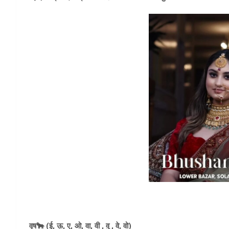
वृष🐂 (ई, ऊ, ए, ओ, वा, वी , वु , वे, वो)