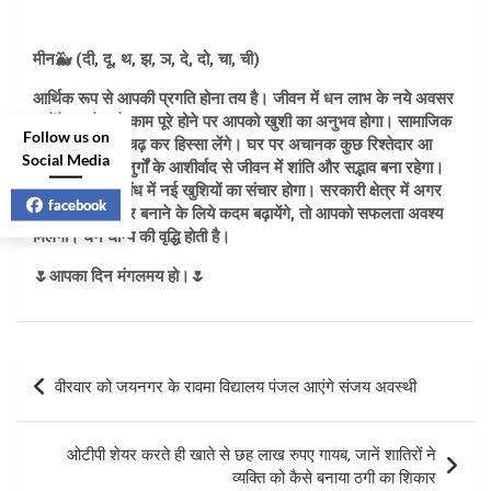
मीन🐳 (दी, दू, थ, झ, ञ, दे, दो, चा, ची)
आर्थिक रूप से आपकी प्रगति होना तय है। जीवन में धन लाभ के नये अवसर
आयेंगे। रूके हुये काम पूरे होने पर आपको खुशी का अनुभव होगा। सामाजिक
Follow us on
कार्यों में आप बढ़-चढ़ कर हिस्सा लेंगे। घर पर अचानक कुछ रिश्तेदार आ
Social Media
सकते हैं। बड़े-बुजुर्गों के आशीर्वाद से जीवन में शांति और सद्भाव बना रहेगा।
आपके दाम्पत्य संबंध में नई खुशियों का संचार होगा। सरकारी क्षेत्र में अगर
facebook
आप अपना करियर बनाने के लिये कदम बढ़ायेंगे, तो आपको सफलता अवश्य
मिलेगी। धन धान्य की वृद्धि होती है।
🌷आपका दिन मंगलमय हो।🌷
Post
वीरवार को जयनगर के रावमा विद्यालय पंजल आएंगे संजय अवस्थी
navigation
ओटीपी शेयर करते ही खाते से छह लाख रुपए गायब, जानें शातिरों ने
व्यक्ति को कैसे बनाया ठगी का शिकार