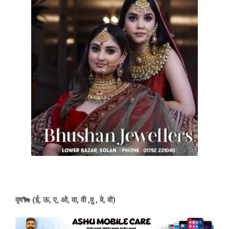
वृष🐂 (ई, ऊ, ए, ओ, वा, वी ,वु , वे, वो)