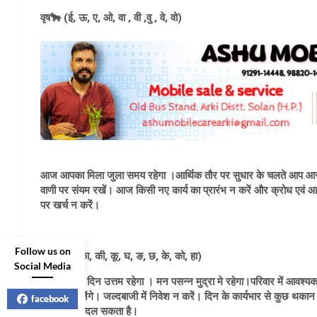
वृष🐂 (ई, ऊ, ए, ओ, वा , वी ,वु , वे, वो)
आज आपका मिला जुला समय रहेगा ।आर्थिक तौर पर सुधार के चलते आप आस
वाणी पर संयम रखें। आज किसी नए कार्य का प्रारंभ न करें और क्रोध एवं आवे
पर खर्च न करें।
Follow us on
मिथुन👫 (का, की, कू, घ, ङ, छ, के, को, हा)
Social Media
आज आपका दिन उत्तम रहेगा । मन पसन्न मुद्रा मे रहेगा।परिवार में आवश्यक व
अधिकारी बनेंगे। जल्दबाजी में निवेश न करें। दिन के कार्यभार से कुछ थका
facebook
हकीकत में बदल सकता है।