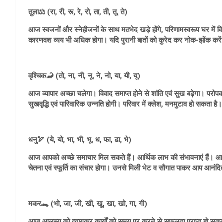
तुला⚖️ (रा, री, रू, रे, रो, ता, ती, तू, ते)
आज स्वजनों और स्नेहीजनों के साथ मतभेद खड़े होंगे, परिणामस्वरूप घर में
कारणवश व्यय भी अधिक होगा। यदि पुरानी बातों को कुरेद कर नोक-झोंक करेंगे 
वृश्चिक🦂 (तो, ना, नी, नू, ने, नो, या, यी, यू)
आज व्यापार अच्छा चलेगा। विवाद समाप्त होने से शांति एवं सुख बढ़ेगा। परोप
सुखवृद्धि एवं पारिवारिक उन्नति होगी। परिवार में क्लेश, मनमुटाव हो सकत
धनु🏹 (ये, यो, भा, भी, भू, ध, फा, ढा, भे)
आज आपको अच्छे समाचार मिल सकते हैं। आर्थिक लाभ की संभावनाएं हैं। आ
चेतना एवं स्फूर्ति का संचार होगा। उनसे मिली भेट व सौगात पाकर आप आनंदित ह
मकर🐊 (भो, जा, जी, खी, खू, खा, खो, गा, गी)
आज आलस्य को त्यागकर कार्यों को समय पर करने से सफलता प्राप्त हो सकत