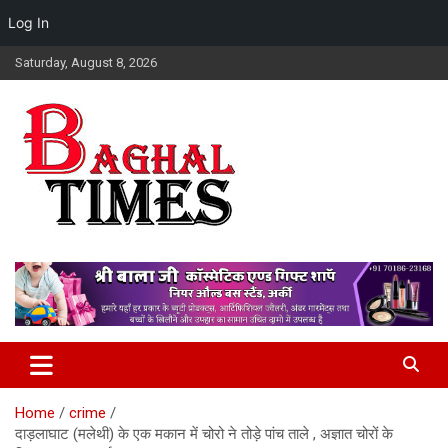
Log In
Skip
Saturday, August 8, 2026
to
content
Baghal Times Provides The Latest Hindi News, Stock Market,
Baghal Times : Breaking News,
Financial And Business News, Sports, Automobile, Entertainment,
Himachal Hindi News, Latest
Latest Gadget News, Lifestyle, Health, And Latest Updates From
Around The World.
Himachal News, HP News.
Home
crime
दाड़लाघाट (मलेथी) के एक मकान में चोरो ने तोड़े पांच ताले , अज्ञात चोरों के