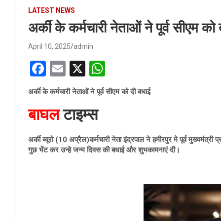
LATEST NEWS
अर्की के कर्मचारी नेताओं ने पूर्व सीएम को
April 10, 2025
admin
F
E
X
W
a
m
h
अर्की के कर्मचारी नेताओं ने पूर्व सीएम को दी बधाई
ce
ail
at
बाघल
टाइम्स
b
s
o
A
अर्की ब्यूरो (10 अप्रैल)कर्मचारी नेता इंद्रपाल ने हमीरपुर मे पूर्व मुख्यमं
o
p
गुछ भेंट कर उन्हे जन्म दिवस की बधाई और शुभकामनाएं दी।
k
p