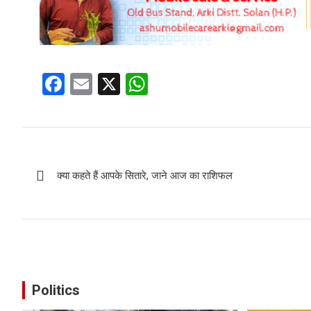
F
E
X
W
a
m
h
ce
ail
at
b
s
Post
o
A
क्या कहते हैं आपके सितारे, जाने आज का राशिफल
navigation
o
p
k
p
Politics