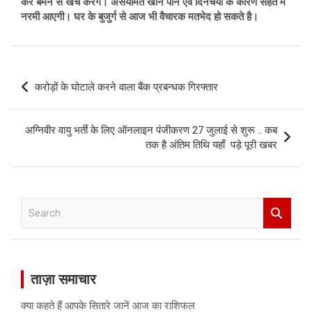
कर बेमन से खर्च करेंगे। असंयमित खान पान एवं दिनचर्या के कारण सेहत में
नरमी आएगी। घर के बुजुर्ग से आज भी वैचारक मतभेद हो सकते है।
Post
करोड़ों के घोटाले करने वाला बैंक प्रबन्धक गिरफ्तार
navigation
अग्निवीर वायु भर्ती के लिए ऑनलाइन पंजीकरण 27 जुलाई से शुरू .. कब
तक है अंतिम तिथि यहाँ पड़े पूरी खबर
S
e
a
r
c
ताज़ा समाचार
h
क्या कहते हैं आपके सितारे जानें आज का राशिफल