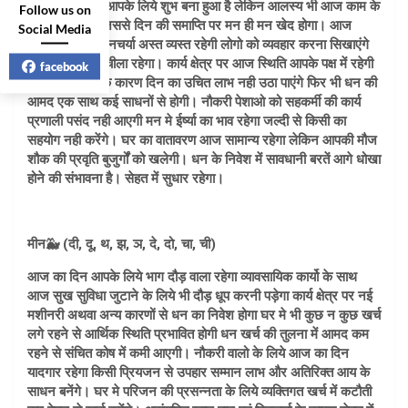
आज का दिन भी आपके लिये शुभ बना हुआ है लेकिन आलस्य भी आज काम के
Follow us on
समय ही आएगा जिससे दिन की समाप्ति पर मन ही मन खेद होगा। आज
Social Media
मध्यान तक कि दिनचर्या अस्त व्यस्त रहेगी लोगो को व्यवहार करना सिखाएंगे
परन्तु स्वयं का लचीला रहेगा। कार्य क्षेत्र पर आज स्थिति आपके पक्ष में रहेगी
facebook
लेकिन मनमानी के कारण दिन का उचित लाभ नही उठा पाएंगे फिर भी धन की
आमद एक साथ कई साधनों से होगी। नौकरी पेशाओ को सहकर्मी की कार्य
प्रणाली पसंद नही आएगी मन मे ईर्ष्या का भाव रहेगा जल्दी से किसी का
सहयोग नही करेंगे। घर का वातावरण आज सामान्य रहेगा लेकिन आपकी मौज
शौक की प्रवृति बुजुर्गों को खलेगी। धन के निवेश में सावधानी बरतें आगे धोखा
होने की संभावना है। सेहत में सुधार रहेगा।
मीन🐳 (दी, दू, थ, झ, ञ, दे, दो, चा, ची)
आज का दिन आपके लिये भाग दौड़ वाला रहेगा व्यावसायिक कार्यो के साथ
आज सुख सुविधा जुटाने के लिये भी दौड़ धूप करनी पड़ेगा कार्य क्षेत्र पर नई
मशीनरी अथवा अन्य कारणों से धन का निवेश होगा घर मे भी कुछ न कुछ खर्च
लगे रहने से आर्थिक स्थिति प्रभावित होगी धन खर्च की तुलना में आमद कम
रहने से संचित कोष में कमी आएगी। नौकरी वालो के लिये आज का दिन
यादगार रहेगा किसी प्रियजन से उपहार सम्मान लाभ और अतिरिक्त आय के
साधन बनेंगे। घर मे परिजन की प्रसन्नता के लिये व्यक्तिगत खर्च में कटौती