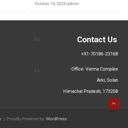
October 14, 2025
admin
Contact Us
+91-70186-23168
Office: Verma Complex
Arki, Solan
Himachal Pradesh, 173208
e
Proudly Powered by:
WordPress