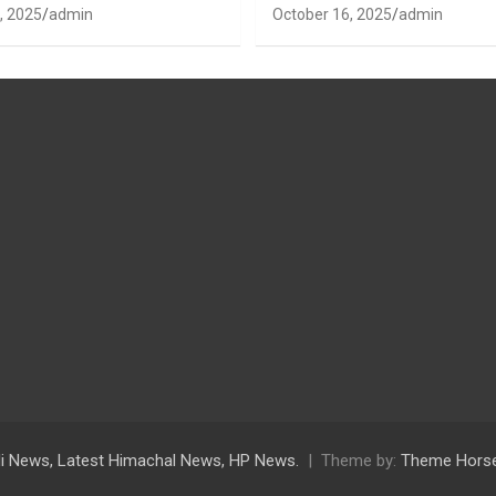
ध्यक्ष
, 2025
admin
October 16, 2025
admin
di News, Latest Himachal News, HP News.
Theme by:
Theme Hors