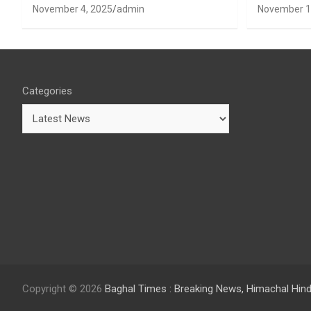
शर्मा बने उपा
November 4, 2025
admin
November 1
Categories
Copyright © 2026
Baghal Times : Breaking News, Himachal Hin