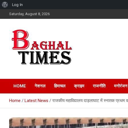
About
Log In
Skip
WordPress
Saturday, August 8, 2026
to
content
Baghal Times Provides The Latest Hindi News, Stock Market,
Baghal Times :
Financial And Business News, Sports, Automobile,
Entertainment, Latest Gadget News, Lifestyle, Health, And
HOME
नेशनल
हिमाचल
क्राइम
राजनीति
मनोरंजन
Breaking News,
Latest Updates From Around The World.
Home
Latest News
राजकीय महाविद्यालय दाड़लाघाट में स्नातक प्रथम वर
Himachal Hindi News,
Latest Himachal News,