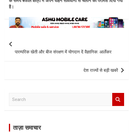
के समय बर्फीले क्षेत्रों में अपने वाहन सावधानी से चलाने का परामर्श दिया गया
है।
Post
navigation
पारम्परिक खेती और बीज संरक्षण में योगदान दें वैज्ञानिक: आर्लेकर
देश राज्यों से बड़ी खबरें
S
e
a
r
c
ताज़ा समाचार
h