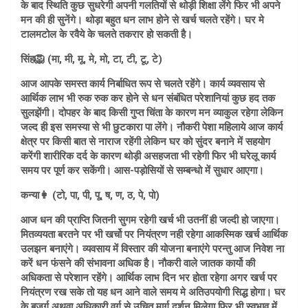
के बाद स्थिति कुछ सुधरेगी अपनी गलतियों से थोड़ी शिक्षा लेंगे फिर भी अपने
मन की ही सुनेंगे। थोड़ा बहुत धन लाभ होने से खर्च चलते रहेंगे। घर मे
टालमटोल के रवैये के चलते तकरार हो सकती है।
सिंह🦁 (मा, मी, मू, मे, मो, टा, टी, टू, टे)
आज आपके समस्त कार्य निर्बाधित रूप से चलते रहेंगे। कार्य व्यवसाय से
आर्थिक लाभ भी रुक रुक कर होने से धन संबंधित परेशानियां कुछ हद तक
सुलझेंगी। दोपहर के बाद किसी गुप्त चिंता के कारण मन व्याकुल रहेगा लेकिन
जल्द ही इस समस्या से भी छुटकारा पा लेंगे। नौकरी पेशा महिलाये आज कार्य
क्षेत्र पर किसी बात से नाराज रहेंगी लेकिन घर को सुंदर बनाने में सहयोग
करेंगी शारीरिक दर्द के कारण थोड़ी असहजता भी रहेगी फिर भी घरेलू कार्य
समय पर पूर्ण कर सकेंगी। आस-पड़ोसियों से सम्बन्धो में सुधार आएगा।
कन्या👩 (टो, पा, पी, पू, ष, ण, ठ, पे, पो)
आज धन की प्राप्ति जितनी सुगम रहेगी खर्च भी उतनीं ही जल्दी हो जाएगा।
मितव्ययता बरतने पर भी खर्चो पर नियंत्रण नही रहेगा आकस्मिक खर्च आर्थिक
उलझन बनाएंगे। व्यवसाय में विस्तार की योजना बनाएंगे परन्तु आज निवेश ना
करें धन फंसने की संभावना अधिक है। नौकरी वाले जातक कार्यो की
अधिकता से परेशान रहेंगे। आर्थिक लाभ दिन भर होता रहेगा अगर खर्च पर
नियंत्रण रख सके तो यह धन आने वाले समय मे अतिउपयोगी सिद्ध होगा। घर
के बुजुर्ग अथवा अधिकारी वर्ग से उचित मार्ग दर्शन मिलेगा फिर भी स्वभाव में