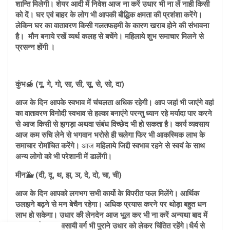
शान्ति मिलेगी। शेयर आदी में निवेश आज ना करें उधार भी ना लें नाही किसी
को दें। घर एवं बाहर के लोग भी आपकी बौद्धिक क्षमता की प्रशंशा करेंगे।
लेकिन घर का वातावरण किसी गलतफहमी के कारण खराब होने की संभावना
है।
मौन बनाये रखें व्यर्थ कलह से बचेंगे। महिलाये शुभ समाचार मिलने से
प्रसन्न होंगी ।
कुंभ🍯 (गू, गे, गो, सा, सी, सू, से, सो, दा)
आज के दिन आपके स्वभाव में चंचलता अधिक रहेगी। आप जहां भी जाएंगे वहां
का वातावरण विनोदी स्वभाव से हल्का बनाएंगे परन्तु ध्यान रहे मर्यादा पार करने
से आज किसी से झगड़ा अथवा संबंध विच्छेद भी हो सकता है। कार्य व्यवसाय
आज कम रुचि लेने से भगवान भरोसे ही चलेगा फिर भी आकस्मिक लाभ के
समाचार रोमांचित करेंगे।
आज
महिलाये जिद्दी स्वभाव रहने से स्वयं के साथ
अन्य लोगो को भी परेशानी में डालेंगी।
मीन🐳 (दी, दू, थ, झ, ञ, दे, दो, चा, ची)
आज के दिन आपको लगभग सभी कार्यो के विपरीत फल मिलेंगे। आर्थिक
उलझने बढ़ने से मन बेचैन रहेगा। अधिक प्रयास करने पर थोड़ा बहुत धन
लाभ हो सकेगा। उधार की लेनदेन आज भूल कर भी ना करें अन्यथा बाद में
पछतावा होगा। व्यवसायी वर्ग भी पुराने उधार को लेकर चिंतित रहेंगे।
धैर्य से