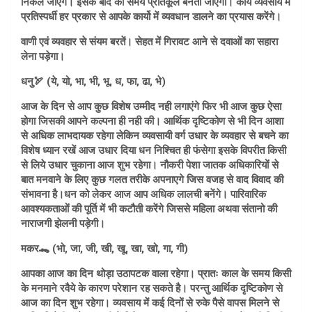
निकल जाएंगे। इसके बाद का समय प्रतिकूल बनता जाएगा। कार्य व्यवसाय में
प्रतिस्पर्धी हर प्रकार से आपके कार्यो में व्यवधान डालने का प्रयास करेंगे।
वाणी एवं व्यवहार से संयम बरतें। सेहत में गिरावट आने से दवाओं का सहारा
लेना पड़ेगा।
धनु🏹 (ये, यो, भा, भी, भू, ध, फा, ढा, भे)
आज के दिन से आप कुछ विशेष उम्मीद नही लगाएंगे फिर भी आज कुछ ऐसा
होगा जिसकी आपने कल्पना ही नही की। आर्थिक दृष्टिकोण से भी दिन आशा
से अधिक लाभदायक रहेगा लेकिन व्यवसायी वर्ग उधार के व्यवहार से बचने का
विशेष ध्यान रखें आज उधार दिया धन निश्चित ही फंसेगा इसके विपरीत किसी
से लिये उधार चुकाना आज शुभ रहेगा। नौकरी पेशा जातक अधिकारियों से
बात मनवाने के लिए कुछ गलत तरीके अपनाएगे जिस वजह से वाद विवाद की
संभावना है।
धन को लेकर आज आप अधिक लालची बनेंगे। पारिवारिक
आवश्यकताओं की पूर्ति में भी कटौती करेंगे जिससे महिला अथवा संतानो की
नाराजगी झेलनी पड़ेगी।
मकर🐊 (भो, जा, जी, खी, खू, खा, खो, गा, गी)
आपका आज का दिन थोड़ा उठापटक वाला रहेगा। प्रातः काल के समय किसी
के मनमाने रवैये के कारण परेशान रह सकते है। परन्तु आर्थिक दृष्टिकोण से
आज का दिन शुभ रहेगा। व्यवसाय में कई दिनों से रुके पैसे वापस मिलने से