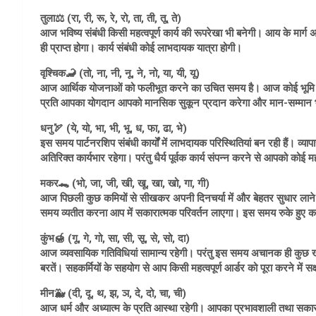
तुला⚖️ (रा, री, रू, रे, रो, ता, ती, तू, ते)
आज भविष्य संबंधी किसी महत्वपूर्ण कार्य की रूपरेखा भी बनेगी। आय के मार्ग अभ
ही प्राप्त होगा। कार्य संबंधी कोई लाभदायक यात्रा होगी।
वृश्चिक🦂 (तो, ना, नी, नू, ने, नो, या, यी, यू)
आज आर्थिक योजनाओं को फलीभूत करने का उचित समय है। आज कोई भूमि खरी
प्रति आपका योगदान आपको मानसिक सुकून प्रदान करेगा और मान-सम्मान 
धनु🏹 (ये, यो, भा, भी, भू, ध, फा, ढा, भे)
इस समय पार्टनरशिप संबंधी कार्यों में लाभदायक परिस्थितियां बन रही हैं। व्य
अतिरिक्त कार्यभार रहेगा। परंतु धैर्य पूर्वक कार्य संपन्न करने से आपको कोई
मकर🐊 (भो, जा, जी, खी, खू, खा, खो, गा, गी)
आज पिछली कुछ कमियों से सीखकर अपनी दिनचर्या में और बेहतर सुधार लाने क
समय व्यतीत करना आप में सकारात्मक परिवर्तन लाएगा। इस समय रुके हुए क
कुंभ🍯 (गू, गे, गो, सा, सी, सू, से, सो, दा)
आज व्यवसायिक गतिविधियां सामान्य रहेगी। परंतु इस समय अचानक ही कुछ खर्च
बरतें। सहकर्मियों के सहयोग से आप किसी महत्वपूर्ण आर्डर को पूरा करने में सक्
मीन🐳 (दी, दू, थ, झ, ञ, दे, दो, चा, ची)
आज धर्म और अध्यात्म के प्रति आस्था रहेगी। आपका प्रभावशाली तथा सकारात्