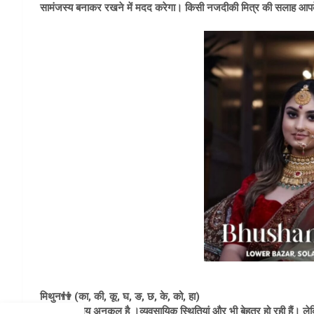
सामंजस्य बनाकर रखने में मदद करेगा। किसी नजदीकी मित्र की सलाह आपके
मिथुन👫 (का, की, कू, घ, ङ, छ, के, को, हा)
आज का समय अनुकूल है ।व्यवसायिक स्थितियां और भी बेहतर हो रही हैं। लेकि