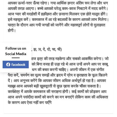
आपका ऊर्जा-स्तर ऊँचा रहेगा। नया आर्थिक क़रार अंतिम रूप लेगा और धन
आपकी तरफ़ आएगा। बच्चे आपको घरेलू काम-काज निबटाने में मदद करेंगे।
आज प्यार की मदहोशी में हक़ीक़त और फ़साना मिलकर एक होते मालूम होंगे।
इसे महसूस करें। कामकाज में आ रहे बदलावों के कारण आपको लाभ मिलेगा।
यात्रा के दौरान आप नयी जगहों को जानेंगे और महत्वपूर्ण लोगों से मुलाक़ात
होगी।
Follow us on
मीन🐳 (दी, दू, थ, झ, ञ, दे, दो, चा, ची)
Social Media
आपका व्यक्तित्व आज इत्र की तरह महकेगा और सबको आकर्षित करेगा। जो
लोग अब तक पैसे को बिना वजह ही उड़ा रहे थे आज उन्हें अपने आप पर काबू
facebook
रखना चाहिए और धन की बचत करनी चाहिए। अपनी जीवन में एक संगीत
पैदा करें, समर्पण का मूल्य समझें और हृदय में प्रेम व कृतज्ञता के फूल खिलने
दें। आप अनुभव करेंगे कि आपका जीवन अधिक अर्थपूर्ण हो रहा है। आपका
महबूब आज आपको बड़ी ख़ूबसूरती से कुछ ख़ास करके चौंका सकता है।
कार्यक्षेत्र में आपके कामकाज की सराहना होगी। कई कामों को छोड़कर आप
आज अपने पसंदीदा कामों को करने का मन बनाएंगे लेकिन काम की अधिकता
के कारण आप ऐसा नहीं कर पाएँगे