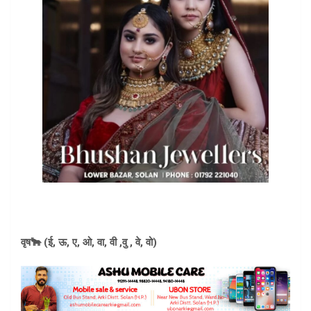
वृष🐂 (ई, ऊ, ए, ओ, वा, वी ,वु , वे, वो)