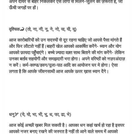
अपने दायरे से बाहर निकलकर ऐसे लोगों से मिलने-जुलने की ज़रूरत है, जो
ऊँची जगहों पर हों।
वृश्चिक🦂 (तो, ना, नी, नू, ने, नो, या, यी, यू)
आज कारोबारियों को उन सदस्यों से दूर रहना चाहिए जो आपसे पैसा मांगते हैं
और फिर लौटाते नहीं हैं।बाहरी खेल आपको आकर्षित करेंगे- ध्यान और योग
आपको फ़ायदा पहुँचाएंगे। बच्चे ज़्यादा वक़्त साथ बिताने की मांग करेंगे- लेकिन
उनका बर्ताव सहयोगी और समझदारी भरा होगा। अपने वरिष्ठों को नज़रअंदाज़
न करें। कर्म-काण्ड/हवन/पूजा-पाठ आदि का आयोजन घर मे होगा। ऐसा
लगता है कि आपके जीवनसाथी आज आपके ऊपर ख़ास ध्यान देंगे।
धनु🏹 (ये, यो, भा, भी, भू, ध, फा, ढा, भे)
आज कोई अच्छी ख़बर मिल सकती है। आपका धन कहां खर्च हो रहा है इसपर
आपको नजर बनाए रखने की जरुरत है नहीं तो आने वाले समय में आपको