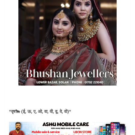
*वृष🐂 (ई, ऊ, ए, ओ, वा, वी, वू, वे, वो)*