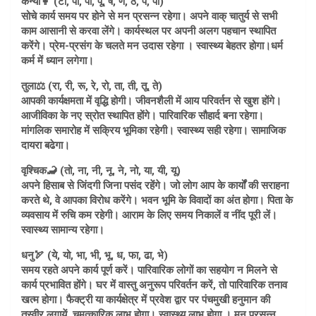
कन्या👩 (टो, पा, पी, पू, ष, ण, ठ, पे, पो)
सोचे कार्य समय पर होने से मन प्रसन्न रहेगा। अपने वाक् चातुर्य से सभी
काम आसानी से करवा लेंगे। कार्यस्थल पर अपनी अलग पहचान स्थापित
करेंगे। प्रेम-प्रसंग के चलते मन उदास रहेगा । स्वास्थ्य बेहतर होगा।धर्म
कर्म में ध्यान लगेगा।
तुला⚖️ (रा, री, रू, रे, रो, ता, ती, तू, ते)
आपकी कार्यक्षमता में वृद्धि होगी। जीवनशैली में आय परिवर्तन से खुश होंगे।
आजीविका के नए स्रोत स्थापित होंगे। पारिवारिक सौहार्द बना रहेगा।
मांगलिक समारोह में सक्रिय भूमिका रहेगी। स्वास्थ्य सही रहेगा। सामाजिक
दायरा बढेगा।
वृश्चिक🦂 (तो, ना, नी, नू, ने, नो, या, यी, यू)
अपने हिसाब से जिंदगी जिना पसंद रहेंगे। जो लोग आप के कार्यों की सराहना
करते थे, वे आपका विरोध करेंगे। भवन भूमि के विवादों का अंत होगा। पिता के
व्यवसाय में रुचि कम रहेगी। आराम के लिए समय निकालें व नींद पूरी लें।
स्वास्थ्य सामान्य रहेगा।
धनु🏹 (ये, यो, भा, भी, भू, ध, फा, ढा, भे)
समय रहते अपने कार्य पूर्ण करें। पारिवारिक लोगों का सहयोग न मिलने से
कार्य प्रभावित होंगे। घर में वास्तु अनुरूप परिवर्तन करें, तो पारिवारिक तनाव
खत्म होगा। फैक्ट्री या कार्यक्षेत्र में प्रवेश द्वार पर पंचमुखी हनुमान की
तस्वीर लगायें, चमत्कारिक लाभ होगा। स्वास्थ्य लाभ होगा । मन प्रसन्न