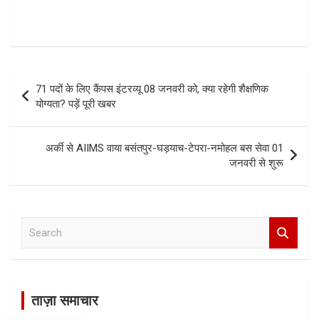
Post
71 पदों के लिए कैंपस इंटरव्यू 08 जनवरी को, क्या रहेगी शैक्षणिक
navigation
योग्यता? पड़ें पूरी खबर
अर्की से AIIMS वाया बसंतपुर-घड़याच-टेपरा-नमोहल बस सेवा 01
जनवरी से शुरू
S
e
a
r
c
ताज़ा समाचार
h