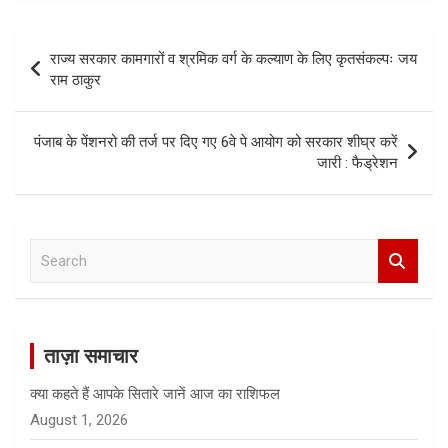
ce
ail
at
b
s
Post
राज्य सरकार कामगारों व श्रमिक वर्ग के कल्याण के लिए कृतसंकल्पः जय
o
A
navigation
राम ठाकुर
o
p
k
p
पंजाब के पेंशनरो की तर्ज पर दिए गए 6वे पे आयोग को सरकार शीघ्र करें
जारी : फैड्रेशन
S
e
a
r
c
ताज़ा समाचार
h
क्या कहते हैं आपके सितारे जानें आज का राशिफल
August 1, 2026