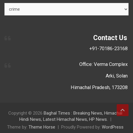
Contact Us
+91-70186-23168
Office: Verma Complex
Arki, Solan
Himachal Pradesh, 173208
Copyright © 2026
Baghal Times : Breaking News, Himachal
Hindi News, Latest Himachal News, HP News.
Theme by:
Theme Horse
Proudly Powered by:
WordPress