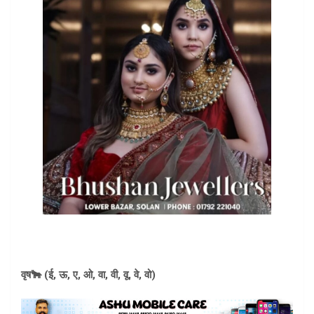
वृष🐂 (ई, ऊ, ए, ओ, वा, वी, वू, वे, वो)