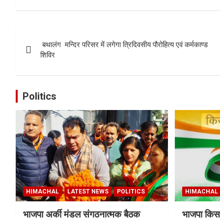
Post
बथालंग मन्दिर परिसर में लगेगा त्रिदिवसीय पौरोहित्य एवं कर्मकाण्ड
navigation
शिविर
Politics
HIMACHAL
LATEST NEWS
POLITICS
HIMACHAL
भाजपा अर्की मंडल संगठनात्मक बैठक
भाजपा किसा