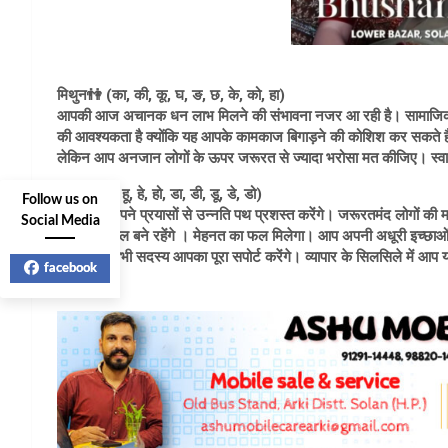
मिथुन👫 (का, की, कू, घ, ङ, छ, के, को, हा)
आपकी आज अचानक धन लाभ मिलने की संभावना नजर आ रही है। सामाजिक दायर
की आवश्यकता है क्योंकि यह आपके कामकाज बिगाड़ने की कोशिश कर सकते हैं।
लेकिन आप अनजान लोगों के ऊपर जरूरत से ज्यादा भरोसा मत कीजिए। स्वास
कर्क🦀 (ही, हू, हे, हो, डा, डी, डू, डे, डो)
Follow us on
आज आप अपने प्रयासों से उन्नति पथ प्रशस्त करेंगे। जरूरतमंद लोगों की मद
Social Media
बेहतर तालमेल बने रहेंगे । मेहनत का फल मिलेगा। आप अपनी अधूरी इच्छाओं
परिवार के सभी सदस्य आपका पूरा सपोर्ट करेंगे। व्यापार के सिलसिले में आप य
facebook
होगा।